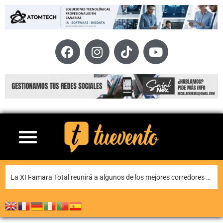
Teguise honra a Nuestra Señora de Las Nieves en la tradicional misa en la ermita